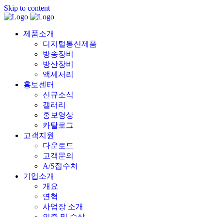
Skip to content
제품소개
디지털통신제품
방송장비
방산장비
액세서리
홍보센터
신규소식
갤러리
홍보영상
카탈로그
고객지원
다운로드
고객문의
A/S접수처
기업소개
개요
연혁
사업장 소개
인증 및 수상