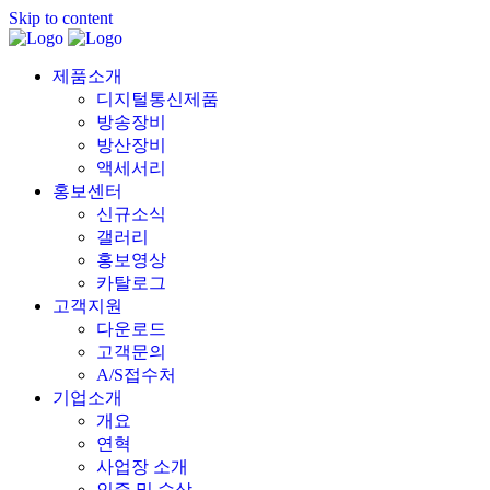
Skip to content
제품소개
디지털통신제품
방송장비
방산장비
액세서리
홍보센터
신규소식
갤러리
홍보영상
카탈로그
고객지원
다운로드
고객문의
A/S접수처
기업소개
개요
연혁
사업장 소개
인증 및 수상