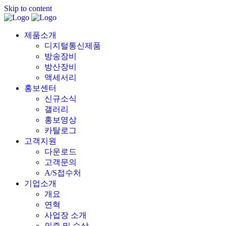
Skip to content
제품소개
디지털통신제품
방송장비
방산장비
액세서리
홍보센터
신규소식
갤러리
홍보영상
카탈로그
고객지원
다운로드
고객문의
A/S접수처
기업소개
개요
연혁
사업장 소개
인증 및 수상