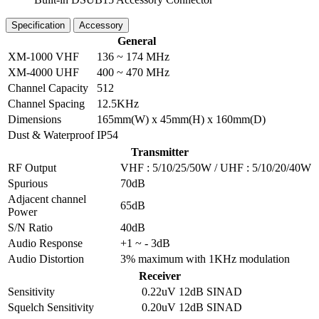
Specification
Accessory
General
XM-1000 VHF
136 ~ 174 MHz
XM-4000 UHF
400 ~ 470 MHz
Channel Capacity
512
Channel Spacing
12.5KHz
Dimensions
165mm(W) x 45mm(H) x 160mm(D)
Dust & Waterproof
IP54
Transmitter
RF Output
VHF : 5/10/25/50W / UHF : 5/10/20/40W
Spurious
70dB
Adjacent channel
65dB
Power
S/N Ratio
40dB
Audio Response
+1 ~ - 3dB
Audio Distortion
3% maximum with 1KHz modulation
Receiver
Sensitivity
0.22uV 12dB SINAD
Squelch Sensitivity
0.20uV 12dB SINAD