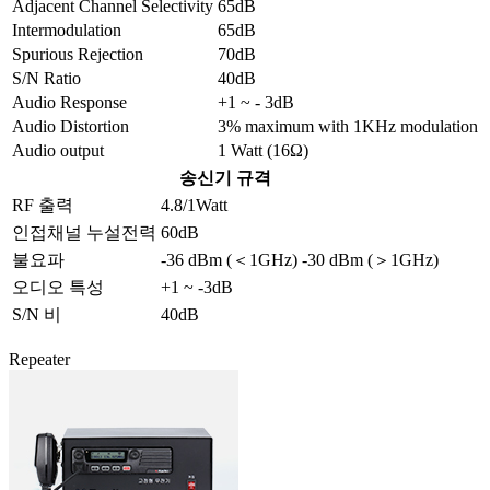
Adjacent Channel Selectivity
65dB
Intermodulation
65dB
Spurious Rejection
70dB
S/N Ratio
40dB
Audio Response
+1 ~ - 3dB
Audio Distortion
3% maximum with 1KHz modulation
Audio output
1 Watt (16Ω)
송신기 규격
RF 출력
4.8/1Watt
인접채널 누설전력
60dB
불요파
-36 dBm (＜1GHz) -30 dBm (＞1GHz)
오디오 특성
+1 ~ -3dB
S/N 비
40dB
Repeater