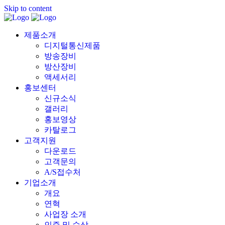
Skip to content
제품소개
디지털통신제품
방송장비
방산장비
액세서리
홍보센터
신규소식
갤러리
홍보영상
카탈로그
고객지원
다운로드
고객문의
A/S접수처
기업소개
개요
연혁
사업장 소개
인증 및 수상