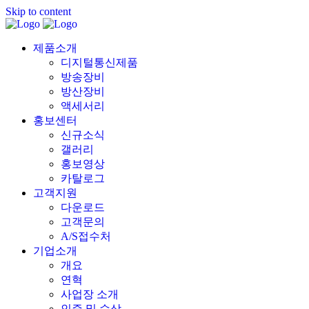
Skip to content
제품소개
디지털통신제품
방송장비
방산장비
액세서리
홍보센터
신규소식
갤러리
홍보영상
카탈로그
고객지원
다운로드
고객문의
A/S접수처
기업소개
개요
연혁
사업장 소개
인증 및 수상