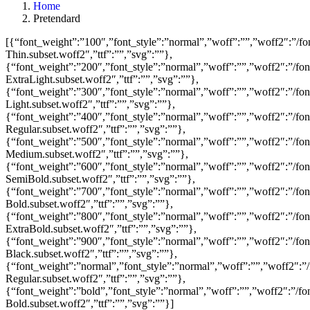
Home
Pretendard
[{“font_weight”:”100″,”font_style”:”normal”,”woff”:””,”woff2″:”/fo
Thin.subset.woff2″,”ttf”:””,”svg”:””},
{“font_weight”:”200″,”font_style”:”normal”,”woff”:””,”woff2″:”/fon
ExtraLight.subset.woff2″,”ttf”:””,”svg”:””},
{“font_weight”:”300″,”font_style”:”normal”,”woff”:””,”woff2″:”/fon
Light.subset.woff2″,”ttf”:””,”svg”:””},
{“font_weight”:”400″,”font_style”:”normal”,”woff”:””,”woff2″:”/fon
Regular.subset.woff2″,”ttf”:””,”svg”:””},
{“font_weight”:”500″,”font_style”:”normal”,”woff”:””,”woff2″:”/fon
Medium.subset.woff2″,”ttf”:””,”svg”:””},
{“font_weight”:”600″,”font_style”:”normal”,”woff”:””,”woff2″:”/fon
SemiBold.subset.woff2″,”ttf”:””,”svg”:””},
{“font_weight”:”700″,”font_style”:”normal”,”woff”:””,”woff2″:”/fon
Bold.subset.woff2″,”ttf”:””,”svg”:””},
{“font_weight”:”800″,”font_style”:”normal”,”woff”:””,”woff2″:”/fon
ExtraBold.subset.woff2″,”ttf”:””,”svg”:””},
{“font_weight”:”900″,”font_style”:”normal”,”woff”:””,”woff2″:”/fon
Black.subset.woff2″,”ttf”:””,”svg”:””},
{“font_weight”:”normal”,”font_style”:”normal”,”woff”:””,”woff2″:”/
Regular.subset.woff2″,”ttf”:””,”svg”:””},
{“font_weight”:”bold”,”font_style”:”normal”,”woff”:””,”woff2″:”/fon
Bold.subset.woff2″,”ttf”:””,”svg”:””}]